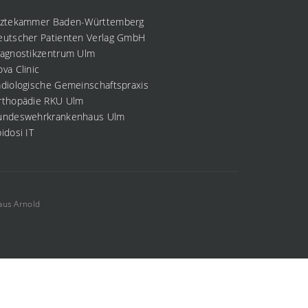
rztekammer Baden-Württemberg
eutscher Patienten Verlag GmbH
iagnostikzentrum Ulm
va Clinic
diologische Gemeinschaftspraxis
rthopädie RKU Ulm
undeswehrkrankenhaus Ulm
idosi IT
aus Arnold