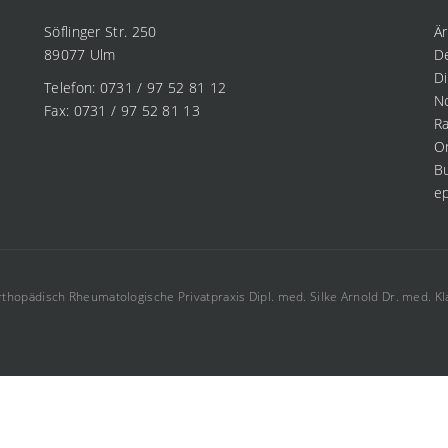
Söflinger Str. 250
Ä
89077 Ulm
D
D
Telefon: 0731 / 97 52 81 12
No
Fax: 0731 / 97 52 81 13
Ra
O
B
ep
thopädisch Rheumatologische Privatpraxis Dipl. med. Silke Arnold Dr. med. Kl