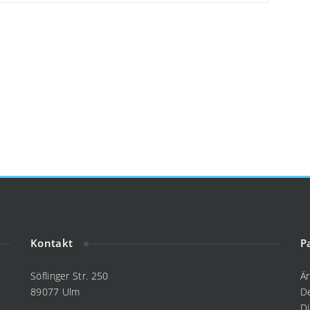
Kontakt
P
Söflinger Str. 250
Ä
89077 Ulm
D
D