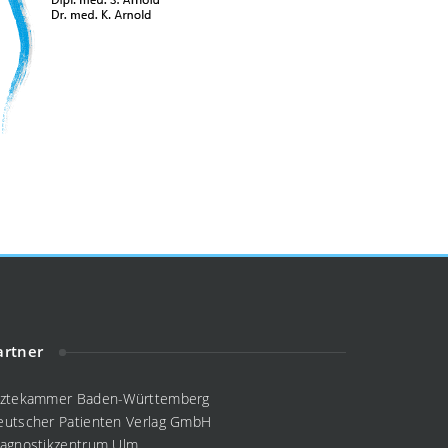
artner
rztekammer Baden-Württemberg
eutscher Patienten Verlag GmbH
iagnostikzentrum Ulm